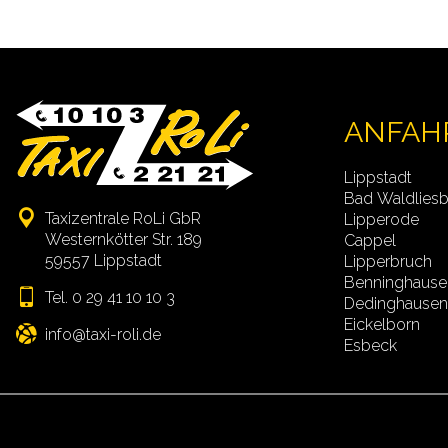
ANFAH
Lippstadt
Bad Waldlies
Taxizentrale RoLi GbR
Lipperode
Westernkötter Str. 189
Cappel
59557 Lippstadt
Lipperbruch
Benninghause
Tel. 0 29 41 10 10 3
Dedinghause
Eickelborn
info
Esbeck