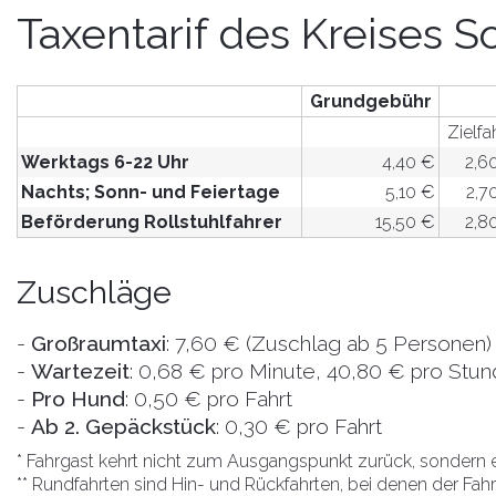
Taxentarif des Kreises S
Grundgebühr
Zielfa
Werktags 6-22 Uhr
4,40 €
2,6
Nachts; Sonn- und Feiertage
5,10 €
2,7
Beförderung Rollstuhlfahrer
15,50 €
2,8
Zuschläge
Großraumtaxi
: 7,60 € (Zuschlag ab 5 Personen)
Wartezeit
: 0,68 € pro Minute, 40,80 € pro Stu
Pro Hund
: 0,50 € pro Fahrt
Ab 2. Gepäckstück
: 0,30 € pro Fahrt
* Fahrgast kehrt nicht zum Ausgangspunkt zurück, sondern e
** Rundfahrten sind Hin- und Rückfahrten, bei denen der Fahr