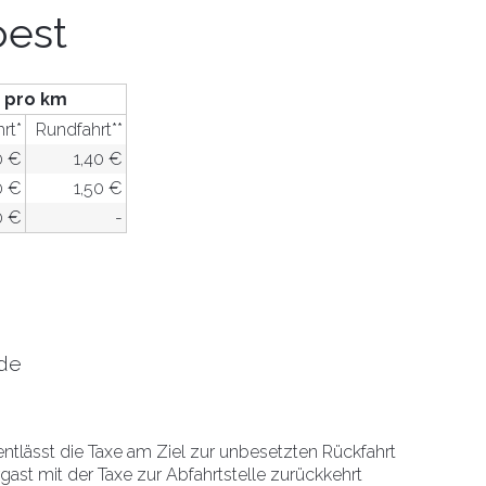
oest
pro km
hrt*
Rundfahrt**
0 €
1,40 €
0 €
1,50 €
0 €
-
nde
ntlässt die Taxe am Ziel zur unbesetzten Rückfahrt
gast mit der Taxe zur Abfahrtstelle zurückkehrt