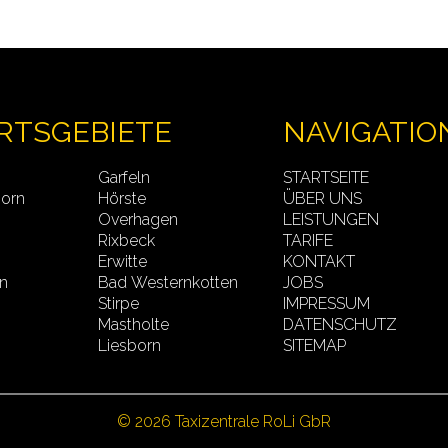
RTSGEBIETE
NAVIGATIO
Garfeln
STARTSEITE
born
Hörste
ÜBER UNS
Overhagen
LEISTUNGEN
Rixbeck
TARIFE
Erwitte
KONTAKT
n
Bad Westernkotten
JOBS
n
Stirpe
IMPRESSUM
Mastholte
DATENSCHUTZ
Liesborn
SITEMAP
© 2026 Taxizentrale RoLi GbR