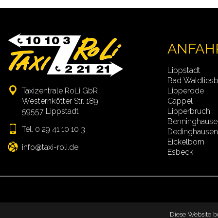
ANFAH
Lippstadt
Bad Waldlies
Taxizentrale RoLi GbR
Lipperode
Westernkötter Str. 189
Cappel
59557 Lippstadt
Lipperbruch
Benninghause
Tel. 0 29 41 10 10 3
Dedinghause
Eickelborn
info
Esbeck
Diese Website be