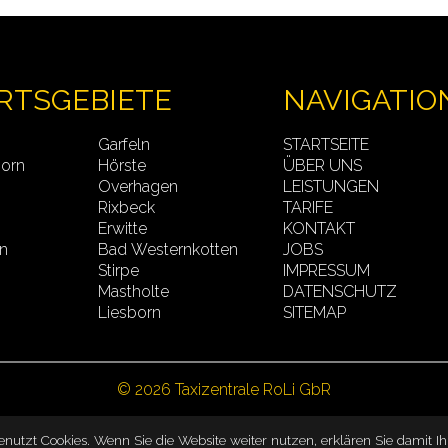
RTSGEBIETE
NAVIGATIO
Garfeln
STARTSEITE
born
Hörste
ÜBER UNS
Overhagen
LEISTUNGEN
Rixbeck
TARIFE
Erwitte
KONTAKT
n
Bad Westernkotten
JOBS
n
Stirpe
IMPRESSUM
Mastholte
DATENSCHUTZ
Liesborn
SITEMAP
© 2026 Taxizentrale RoLi GbR
nutzt Cookies. Wenn Sie die Website weiter nutzen, erklären Sie damit Ih