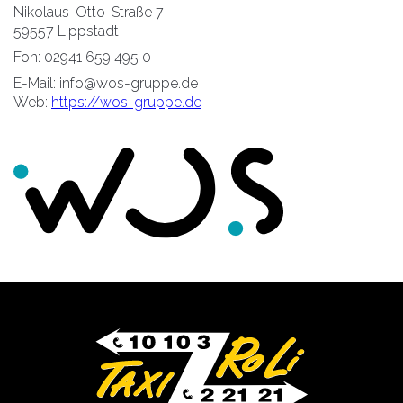
Nikolaus-Otto-Straße 7
59557 Lippstadt
Fon: 02941 659 495 0
E-Mail: info@wos-gruppe.de
Web:
https://wos-gruppe.de