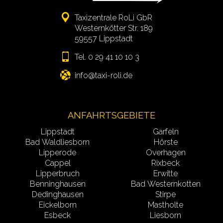
Taxizentrale RoLi GbR
Westernkötter Str. 189
59557 Lippstadt
Tel. 0 29 41 10 10 3
info
ANFAHRTSGEBIETE
Lippstadt
Garfeln
Bad Waldliesborn
Hörste
Lipperode
Overhagen
Cappel
Rixbeck
Lipperbruch
Erwitte
Benninghausen
Bad Westernkotten
Dedinghausen
Stirpe
Eickelborn
Mastholte
Esbeck
Liesborn